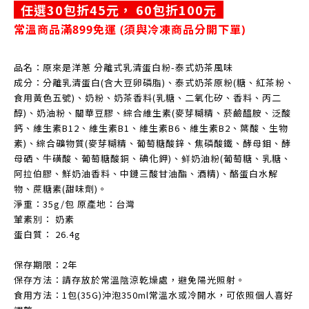
任選30包折45元，
6
0包折100元
常溫商品滿899免運 (
須與冷凍商品分開下單)
品名：原來是洋蔥 分離式乳清蛋白粉-泰式奶茶風味
成分：分離乳清蛋白(含大豆卵磷脂)、泰式奶茶原粉(糖、紅茶粉、
食用黃色五號)、奶粉、奶茶香料(乳糖、二氧化矽、香料、丙二
醇)、奶油粉、關華豆膠、綜合維生素(麥芽糊精、菸鹼醯胺、泛酸
鈣、維生素B12、維生素B1、維生素B6、維生素B2、葉酸、生物
素)、綜合礦物質(麥芽糊精、葡萄糖酸鋅、焦磷酸鐵、酵母鉬、酵
母硒、牛磺酸、葡萄糖酸銅、碘化鉀)、鲜奶油粉(葡萄糖、乳糖、
阿拉伯膠、鮮奶油香料、中鏈三酸甘油酯、酒精)、酪蛋白水解
物、蔗糖素(甜味劑)。
淨重：35g/包 原產地：台灣
葷素別： 奶素
蛋白質： 26.4g
保存期限：2年
保存方法：請存放於常溫陰涼乾燥處，避免陽光照射。
食用方法：1包(35G)沖泡350ml常溫水或冷開水，可依照個人喜好