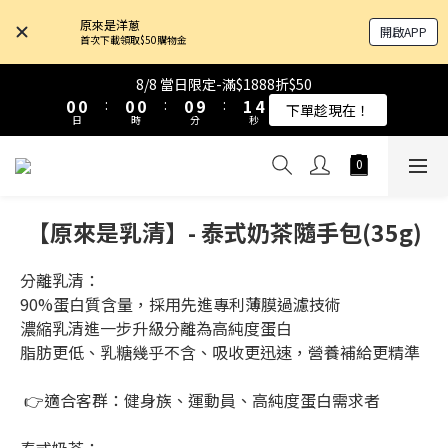
4
4
4
4
4
4
4
4
4
4
5
5
8
8
原來是洋蔥
開啟APP
3
3
3
3
3
3
3
3
3
3
4
4
7
7
首次下載領取$50購物金
9
9
9
9
9
2
2
2
2
2
2
2
2
2
2
3
3
6
6
8
8
8
8
8
9
1
1
1
1
1
1
1
1
1
1
2
2
5
5
8/8 當日限定-滿$1888折$50
8/8 當日限定-滿$1888折$50
7
7
7
7
7
8
0
0
0
0
:
:
0
0
0
0
:
:
0
0
9
9
:
:
1
1
4
4
下單趁現在！
下單趁現在！
6
6
6
6
6
7
日
日
時
時
分
分
秒
秒
8
8
0
0
3
3
5
5
5
5
5
6
9
7
7
2
2
4
4
4
4
4
5
8
6
6
1
1
原來是乳清-大豆蛋白 買10送1！
3
3
3
3
3
4
7
5
5
0
0
2
2
2
2
2
3
6
4
4
【原來是乳清】- 泰式奶茶隨手包(35g)
1
1
1
1
1
2
5
8/8 當日限定-滿$1888折$50
3
3
0
0
:
0
0
:
0
9
:
1
4
下單趁現在！
2
2
日
時
分
秒
8
0
3
分離乳清：
1
1
7
2
90%蛋白質含量，採用先進專利薄膜過濾技術
0
0
6
1
濃縮乳清進一步升級分離為高純度蛋白
5
0
脂肪更低、乳糖幾乎不含、吸收更迅速，營養補給更精準
4
3
 👉適合客群：健身族、運動員、高純度蛋白需求者
2
1