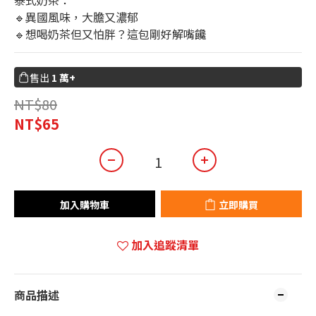
泰式奶茶：
0
🔹異國風味，大膽又濃郁
🔹想喝奶茶但又怕胖？這包剛好解嘴饞
售出
1 萬+
NT$80
NT$65
加入購物車
立即購買
加入追蹤清單
商品描述