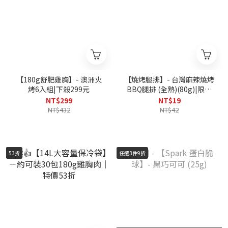
【180g舒肥雞胸】- 澳洲火
【燒烤腿排】- 台灣麻辣燒烤
烤6入組|下殺299元
BBQ腿排 (全熟)(80g)|限時
19元 (限購1份，售完為止)
NT$299
NT$19
NT$432
NT$42
53折
任選3件9折