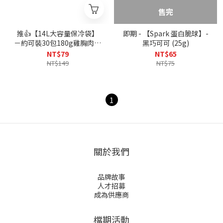
售完
推👍【14L大容量保冷袋】
即期 - 【Spark 蛋白脆球】-
－約可裝30包180g雞胸肉｜
黑巧可可 (25g)
特價53折
NT$79
NT$65
NT$149
NT$75
1
關於我們
品牌故事
人才招募
成為供應商
檔期活動