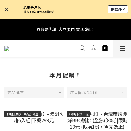
8
9
8
9
8
1
2
1
8
3
7
2
1
8/8 當日限定-滿$1888折$50
4
5
4
6
5
4
7
8
7
9
8
7
原來是洋蔥
0
1
:
0
7
:
2
6
:
1
0
開啟APP
3
4
3
5
9
4
下單趁現在！
3
首次下載領取$50購物金
6
7
6
8
7
6
日
時
分
秒
0
6
1
5
0
2
3
2
9
4
8
3
2
5
6
5
7
6
5
5
0
4
1
2
1
8
3
7
2
1
8/8 當日限定-滿$1888折$50
4
5
4
6
5
4
4
3
原來是乳清-大豆蛋白 買10送1！
0
1
:
0
7
:
2
6
:
1
0
下單趁現在！
3
4
3
5
9
4
3
3
2
日
時
分
秒
0
6
1
5
0
2
3
2
9
4
8
3
2
2
1
5
0
4
1
2
1
8
3
7
2
1
8/8 當日限定-滿$1888折$50
1
0
4
3
0
1
:
0
7
:
2
6
:
1
0
下單趁現在！
0
3
2
日
時
分
秒
0
6
1
5
0
2
1
5
0
4
1
0
4
3
本月促銷！
0
3
2
2
1
1
0
商品排序
每頁顯示 24 個
0
⚡即期促銷(49.8/包)(限量)
⚡限時下殺19元