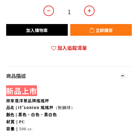
加入購物車
立即購買
加入追蹤清單
商品描述
新品上市
原來是洋蔥品牌搖搖杯
it'sonion 搖搖杯
品名｜
（附鋼球）
黑色、白色、黑白色
顏色｜
材質｜PC
容量｜
500 cc.