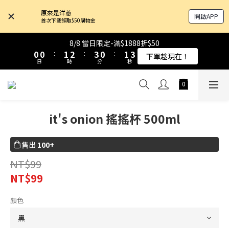
4
4
4
4
5
5
6
6
7
7
4
4
5
5
7
7
原來是洋蔥
開啟APP
3
3
3
3
4
4
5
5
6
6
3
3
4
4
6
6
首次下載領取$50購物金
9
9
9
2
2
2
2
3
3
4
4
5
5
2
2
3
3
5
5
8
8
9
8
9
1
1
1
1
2
2
3
3
4
4
1
1
2
2
4
4
8/8 當日限定-滿$1888折$50
8/8 當日限定-滿$1888折$50
7
7
8
9
7
8
0
0
0
0
:
:
1
1
2
2
:
:
3
3
0
0
:
:
1
1
3
3
下單趁現在！
下單趁現在！
6
6
7
8
9
6
7
9
日
日
時
時
分
分
秒
秒
0
0
1
1
2
2
0
0
2
2
5
5
6
7
8
5
6
8
0
0
1
1
1
1
4
4
5
6
7
4
5
7
0
0
0
0
原來是乳清-大豆蛋白 買10送1！
3
3
4
5
6
3
4
6
2
2
3
4
5
2
3
5
it's onion 搖搖杯 500ml
1
1
2
3
4
1
2
4
8/8 當日限定-滿$1888折$50
0
0
:
1
2
:
3
0
:
1
3
下單趁現在！
日
時
分
秒
0
1
2
0
2
售出
100+
0
1
1
0
0
NT$99
NT$99
顏色