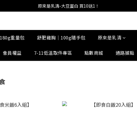
原來是乳清-大豆蛋白 買10送1！
180g重量包
舒肥雞胸｜100g隨手包
原來是乳清
會員權益
7-11低溫取件專區
點數商城
通路據點
食