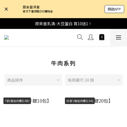
原來是洋蔥
開啟APP
首次下載領取$50購物金
原來是乳清-大豆蛋白 買10送1！
牛肉系列
商品排序
每頁顯示 24 個
7折(每包均價$168)
65折 (每包均價$156)