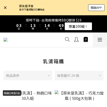
4
4
7
7
5
5
7
7
5
5
8
8
8
8
原來是洋蔥
開啟APP
3
3
6
6
4
4
6
6
4
4
7
7
7
7
首次下載領取$50購物金
9
2
2
5
5
3
3
5
5
3
3
6
6
6
6
8
9
9
1
1
4
4
2
2
4
4
2
2
5
5
5
5
限時下殺- 台灣麻辣燒烤BBQ腿排 $19
限時下殺- 台灣麻辣燒烤BBQ腿排 $19
9
9
7
8
8
0
0
3
3
:
:
1
1
3
3
:
:
1
1
4
4
:
:
4
4
8
8
限量100組！
限量100組！
6
9
7
9
7
日
日
時
時
分
分
秒
秒
2
2
0
0
2
2
0
0
3
3
3
3
7
7
5
8
6
8
6
9
9
1
1
1
1
2
2
2
2
6
6
4
7
5
7
5
8
8
0
0
0
0
1
1
1
1
原來是乳清-大豆蛋白 買10送1！
5
5
3
6
4
6
4
7
7
0
0
0
0
4
4
2
5
3
5
3
6
6
3
3
1
4
2
4
2
5
5
限時下殺- 台灣麻辣燒烤BBQ腿排 $19
9
2
2
0
3
:
1
3
:
1
4
:
4
8
乳清箱購
限量100組！
1
1
日
時
分
秒
2
0
2
0
3
3
7
0
0
1
1
2
2
6
0
0
1
1
商品排序
每頁顯示 24 個
5
0
0
4
3
2
熱銷口味各5包
1
0