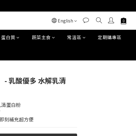
English
蛋白質
蔬菜主食
常溫區
定期購專區
BUY NOW
- 乳酸優多 水解乳清
乳清蛋白粉
市
，即刻補充超方便