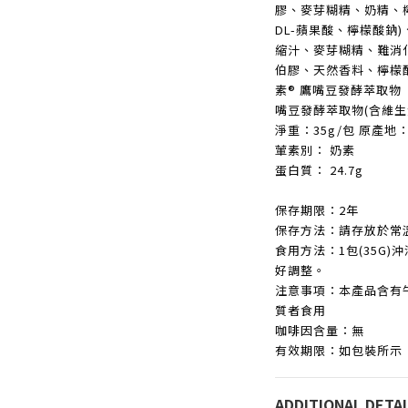
膠、麥芽糊精、奶精、
DL-蘋果酸、檸檬酸鈉
縮汁、麥芽糊精、難消
伯膠、天然香料、檸檬酸
素® 鷹嘴豆發酵萃取物
嘴豆發酵萃取物(含維生素
淨重：35g/包 原產地
葷素別： 奶素
蛋白質： 24.7g
保存期限：2年
保存方法：請存放於常
食用方法：1包(35G)
好調整。
注意事項：本產品含有
質者食用
咖啡因含量：無
有效期限：如包裝所示
ADDITIONAL DETAI