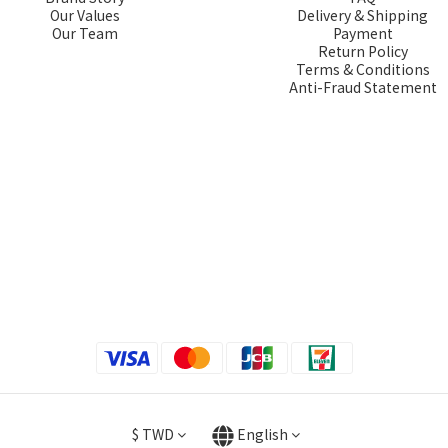
Our Values
Delivery & Shipping
Our Team
Payment
Return Policy
Terms & Conditions
Anti-Fraud Statement
$
TWD
English