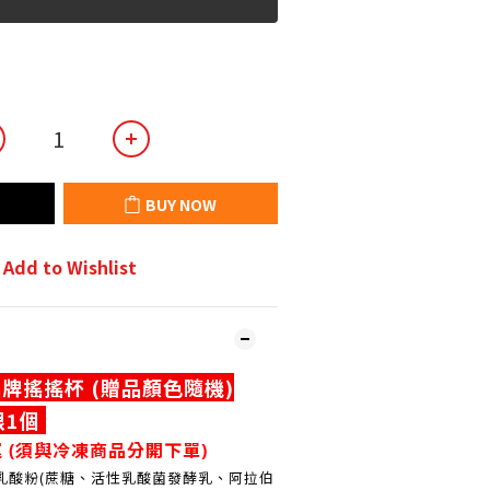
BUY NOW
Add to Wishlist
品牌搖搖杯 (贈品顏色隨機)
限1個
 (
須與冷凍商品分開下單)
乳酸粉(蔗糖、活性乳酸菌發酵乳、阿拉伯