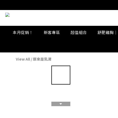
本月促銷！
新客專區
超值組合
舒肥雞胸｜
View All
/
原來是乳清