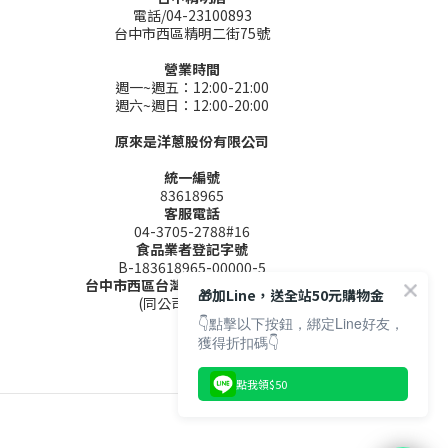
電話/04-23100893
台中市西區精明二街75號
營業時間
週一~週五：12:00-21:00
週六~週日：12:00-20:00
原來是洋蔥股份有限公司
統一編號
83618965
客服電話
04-3705-2788#16
食品業者登記字號
B-183618965-00000-5
台中市西區台灣大道二段285號9樓
🎁加Line，送全站50元購物金
(同公司聯絡地址)
👇點擊以下按鈕，綁定Line好友，
獲得折扣碼👇
點我領$50