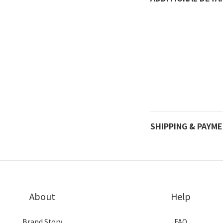
SHIPPING & PAYM
About
Help
Brand Story
FAQ