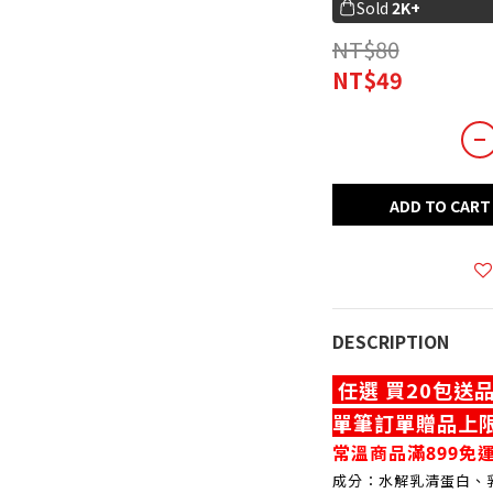
Sold
2K+
NT$80
NT$49
ADD TO CART
DESCRIPTION
任選 買20包送
單筆訂單贈品上
常溫商品滿899免運
成分：水解乳清蛋白、