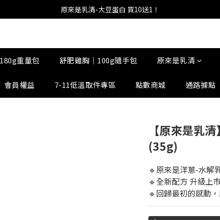
原來是乳清-大豆蛋白 買10送1！
180g重量包
舒肥雞胸｜100g隨手包
原來是乳清
會員權益
7-11低溫取件專區
點數商城
通路據點
【原來是乳清】
(35g)
🔹原來是洋蔥-水解
🔹全新配方 升級上
🔹回歸最初的感動