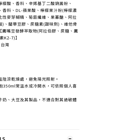
檸檬酸、香料、辛烯基丁二酸鈉澱粉、
)、香料、DL-蘋果酸、檸檬果汁粉(檸檬濃
化性麥芽糊精、菊苣纖維、果寡醣、阿拉
)、關華豆膠、蔗糖素(甜味劑)、維他骨
【鷹嘴豆發酵萃取物(阿拉伯膠、蔗糖、鷹
K2-7)】
：台灣
溫陰涼乾燥處，避免陽光照射。
沖泡350ml常溫水或冷開水，可依照個人喜
牛奶、大豆及其製品，不適合對其過敏體
LS