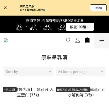
4
4
6
6
5
5
8
8
4
4
6
6
7
7
原來是洋蔥
Open
3
3
5
5
4
4
7
7
3
3
5
5
6
6
首次下載領取$50購物金
9
9
2
2
4
4
3
3
9
9
6
6
2
2
4
4
5
5
8
9
8
1
1
3
3
2
2
8
8
5
5
1
1
3
3
4
4
限時下殺- 台灣麻辣燒烤BBQ腿排 $19
限時下殺- 台灣麻辣燒烤BBQ腿排 $19
7
9
8
7
9
0
0
2
2
:
:
1
1
7
7
:
:
4
4
0
0
:
:
2
2
3
3
限量100組！
限量100組！
6
8
7
6
8
9
Days
Days
Hours
Hours
Minutes
Minutes
Seconds
Seconds
1
1
0
0
6
6
3
3
1
1
2
2
5
7
6
9
5
7
8
0
0
5
5
2
2
0
0
1
1
4
6
5
8
4
6
7
4
4
1
1
0
0
原來是乳清-大豆蛋白 買10送1！
3
5
4
7
3
5
6
3
3
0
0
2
4
3
9
6
2
4
5
2
2
1
3
2
8
5
1
3
4
限時下殺- 台灣麻辣燒烤BBQ腿排 $19
原來是乳清
1
1
0
2
:
1
7
:
4
0
:
2
3
限量100組！
0
0
Days
Hours
Minutes
Seconds
1
0
6
3
1
2
0
5
2
0
1
Sort by
24 Items per page
4
1
0
3
0
2
✨買10送1
任選 買10送1 (贈品口味隨機)
1
0