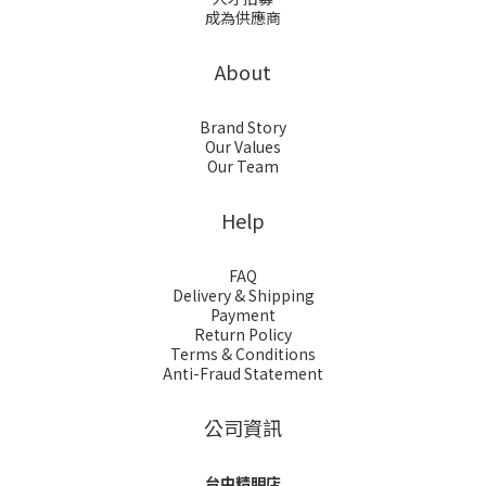
成為供應商
About
Brand Story
Our Values
Our Team
Help
FAQ
Delivery & Shipping
Payment
Return Policy
Terms & Conditions
Anti-Fraud Statement
公司資訊
台中精明店