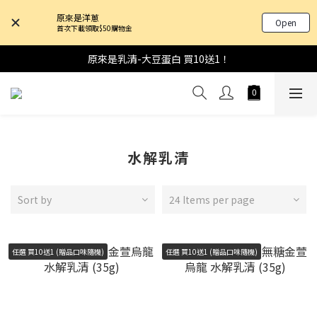
原來是洋蔥
Open
首次下載領取$50購物金
原來是乳清-大豆蛋白 買10送1！
水解乳清
Sort by
24 Items per page
任選 買10送1 (贈品口味隨機)
任選 買10送1 (贈品口味隨機)