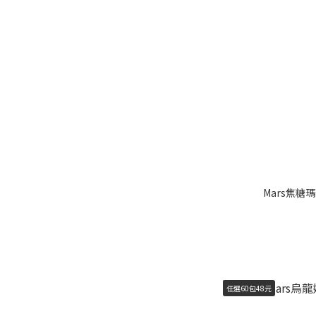
Mars焦糖
任選60包48元