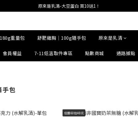
原來是乳清-大豆蛋白 買10送1！
180g重量包
舒肥雞胸｜100g隨手包
原來是乳清
會員權益
7-11低溫取件專區
點數商城
通路據點
隨手包
任選60包48元