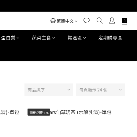
繁體中文
蛋白質
蔬菜主食
常溫區
定期購專區
商品排序
每頁顯示 24 個
任選60包48元