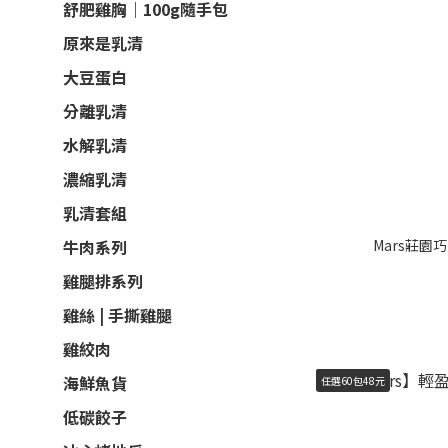
舒肥雞胸｜100g隨手包
原來是乳清
大豆蛋白
分離乳清
水解乳清
濃縮乳清
乳清套組
Mars莊園
牛肉系列
雞腿排系列
雞絲 | 手撕雞腿
雞絞肉
海鮮魚貨
任選60包48元
低碳餃子