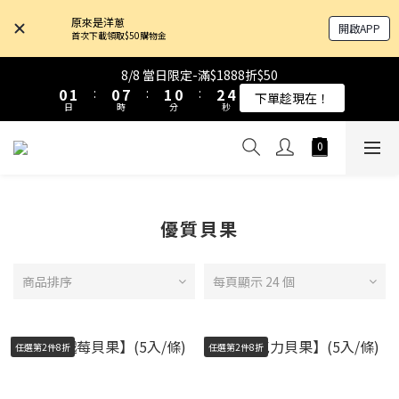
4
4
5
5
4
4
5
5
4
4
6
6
8
8
原來是洋蔥
開啟APP
3
3
4
4
3
3
4
4
3
3
5
5
7
7
首次下載領取$50購物金
9
9
9
2
2
3
3
2
2
9
9
3
3
2
2
4
4
6
6
8
9
8
9
8
1
1
2
2
1
1
8
8
2
2
1
1
3
3
5
5
8/8 當日限定-滿$1888折$50
8/8 當日限定-滿$1888折$50
7
8
7
8
7
9
0
0
1
1
:
:
0
0
7
7
:
:
1
1
0
0
:
:
2
2
4
4
下單趁現在！
下單趁現在！
6
7
6
7
6
8
日
日
時
時
分
分
秒
秒
0
0
6
6
0
0
1
1
3
3
5
6
5
6
5
7
9
5
5
0
0
2
2
4
5
4
5
4
6
8
4
4
1
1
原來是乳清-大豆蛋白 買10送1！
3
4
3
4
3
5
7
3
3
0
0
2
3
2
9
3
2
4
6
2
2
1
2
1
8
2
1
3
5
8/8 當日限定-滿$1888折$50
1
1
0
1
:
0
7
:
1
0
:
2
4
優質貝果
下單趁現在！
0
0
日
時
分
秒
0
6
0
1
3
5
0
2
4
1
商品排序
每頁顯示 24 個
3
0
2
1
任選第2件8折
任選第2件8折
0