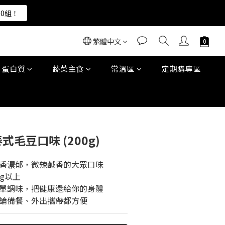
00組！
00組！
繁體中文
00組！
蛋白質
蔬菜主食
常溫區
定期購專區
立即購買
式毛豆口味 (200g)
塔香濃郁，微辣鹹香的大眾口味
4g以上
簡單調味，把健康還給你的身體
不論備餐、外出攜帶都方便