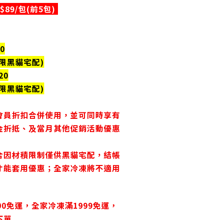
89/包(前5包)
0
僅限黑貓宅配)
20
僅限黑貓宅配)
會員折扣合併使用，並可同時享有
金折抵、及當月其他促銷活動優惠
合因材積限制僅供黑貓宅配，結帳
才能套用優惠；全家冷凍將不適用
00免運，
全家冷凍滿1999免運，
下單