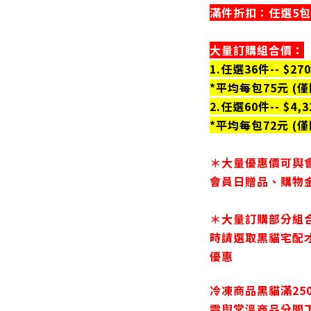
滿件折扣：任選5包$
大量訂購組合價：
1.任選36件-- $270
*平均每包75元 (
2.任選60件-- $4,3
*平均每包72元 (
＊大量優惠價可與
會員日贈品、購物
＊大量訂購部分組
時請選取黑貓宅配
優惠
冷凍商品黑貓滿25
需與常溫商品分開