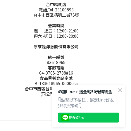
台中精明店
電話/04-23100893
台中市西區精明二街75號
營業時間
週一~週五：12:00-21:00
週六~週日：12:00-20:00
原來是洋蔥股份有限公司
統一編號
83618965
客服電話
04-3705-2788#16
食品業者登記字號
B-183618965-00000-5
台中市西區台灣大道二段285號9樓
🎁加Line，送全站50元購物金
(同公司聯絡地址)
👇點擊以下按鈕，綁定Line好友，
獲得折扣碼👇
點我領$50