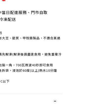
中當日配達服務、門市自取
冷凍配送
包
有大豆、麩質、甲殼類製品，不適合其過
請先解凍(解凍後請盡速食用，避免重複冷
裝一角，700瓦微波40秒即可食用
拆袋，浸泡於60度(以上)熱水10分鐘
度C以下