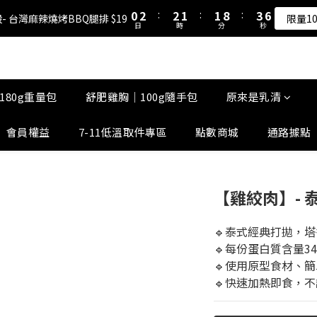
1
1
3
3
3
3
2
2
2
2
9
9
4
4
7
7
5
7
7
6
6
8
0
0
2
2
:
:
2
2
1
1
:
:
1
1
8
8
:
:
3
3
6
6
- 台灣麻辣燒烤BBQ腿排 $19
- 台灣麻辣燒烤BBQ腿排 $19
限量1
限量1
4
6
6
5
5
7
日
日
時
時
分
分
秒
秒
1
1
1
1
0
0
0
0
7
7
2
2
5
5
3
5
5
4
4
6
9
0
0
0
0
6
6
1
1
4
4
原來是乳清-大豆蛋白 買10送1！
2
4
4
3
3
5
8
5
5
0
0
3
3
1
3
3
2
2
9
4
7
4
4
2
2
0
2
:
2
1
:
1
8
:
3
6
- 台灣麻辣燒烤BBQ腿排 $19
3
3
1
1
限量1
180g重量包
舒肥雞胸｜100g隨手包
原來是乳清
日
時
分
秒
1
1
0
0
7
2
5
2
2
0
0
0
0
6
1
4
1
1
會員權益
7-11低溫取件專區
點數商城
通路據點
5
0
3
0
0
4
2
3
1
2
0
【雞絞肉】- 泰
1
0
🔹泰式經典打拋，
🔹每份蛋白質含量3
🔹使用原型食材、
🔹快速加熱即食，