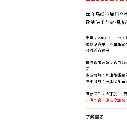
本商品恕不適用台
敬請使用全家/黑貓
重量：
200g
±
10
%
/
過敏原資訊：
本產品含
敏體質者食用
建議食用方法
：
食用前
凍)
微波加熱
：
解凍後撕開包
隔水加熱
：
解凍後產品免
保存條件：冷凍於-18
非供即食，應充分加熱
了解更多