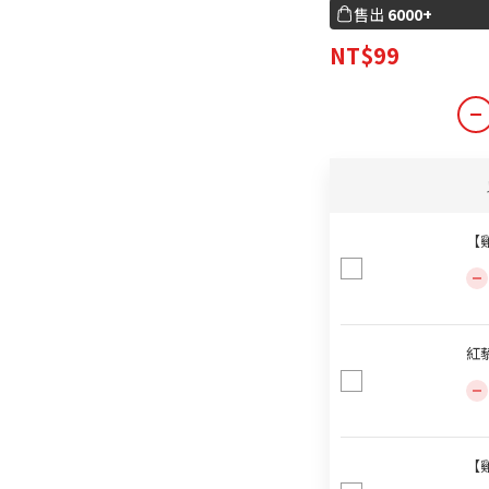
售出
6000+
NT$99
【雞
紅藜
【雞