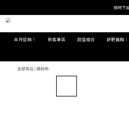
限時下殺
限時下殺
限時下殺
本月促銷！
新客專區
超值組合
舒肥雞胸｜
全部商品
/
雞絞肉