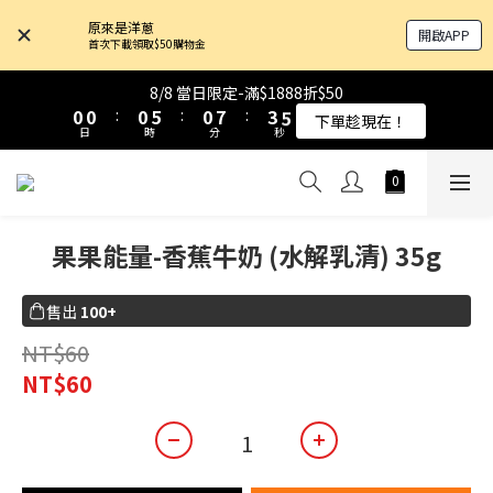
4
4
4
4
4
4
9
9
4
4
7
7
9
9
原來是洋蔥
開啟APP
3
3
3
3
3
3
8
8
3
3
6
6
8
8
首次下載領取$50購物金
9
9
9
9
2
2
2
2
2
2
7
7
2
2
9
9
5
5
7
7
8
8
8
8
1
1
1
1
1
1
6
6
1
1
8
8
4
4
6
6
8/8 當日限定-滿$1888折$50
8/8 當日限定-滿$1888折$50
7
7
7
7
0
0
0
0
:
:
0
0
5
5
:
:
0
0
7
7
:
:
3
3
5
5
下單趁現在！
下單趁現在！
6
6
6
6
9
日
日
時
時
分
分
秒
秒
4
4
6
6
2
2
4
4
5
5
5
5
8
3
3
5
5
1
1
3
3
4
4
4
9
4
7
9
2
2
4
4
0
0
2
2
原來是乳清-大豆蛋白 買10送1！
3
3
3
8
3
6
8
1
1
3
3
1
1
2
2
2
7
2
9
5
7
0
0
2
2
0
0
果果能量-香蕉牛奶 (水解乳清) 35g
1
1
1
6
1
8
4
6
8/8 當日限定-滿$1888折$50
1
1
0
0
:
0
5
:
0
7
:
3
5
下單趁現在！
0
0
日
時
分
秒
4
6
2
4
售出
100+
3
5
1
3
2
4
0
2
NT$60
1
3
1
NT$60
0
2
0
1
0