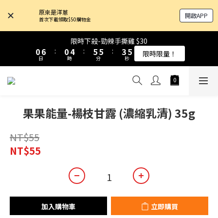
9
9
4
4
4
4
8
8
9
9
9
9
7
7
原來是洋蔥
開啟APP
8
8
3
3
9
9
3
3
7
7
8
8
8
8
6
6
首次下載領取$50購物金
9
9
7
7
2
2
8
8
2
2
6
6
7
7
7
7
5
5
8
8
6
6
1
1
7
7
1
1
5
5
6
6
6
6
4
4
限時下殺-勁辣手撕雞 $30
限時下殺-勁辣手撕雞 $30
7
7
5
5
0
0
6
6
:
:
0
0
4
4
:
:
5
5
5
5
:
:
3
3
限時限量！
限時限量！
6
6
9
日
日
時
時
分
分
秒
秒
4
4
5
5
3
3
4
4
4
4
2
2
5
5
9
8
3
3
4
4
2
2
3
3
3
3
1
1
9
4
4
8
9
9
7
2
2
3
3
1
1
2
2
2
2
0
0
原來是乳清-大豆蛋白 買10送1！
8
3
9
3
7
8
8
6
1
1
2
2
0
0
1
1
1
1
7
2
8
2
6
7
7
5
0
0
1
1
0
0
0
0
6
果果能量-楊枝甘露 (濃縮乳清) 35g
1
7
1
5
6
6
4
限時下殺-勁辣手撕雞 $30
0
0
5
0
6
:
0
4
:
5
5
:
3
限時限量！
日
時
分
秒
4
5
3
4
4
2
NT$55
3
4
2
3
3
1
NT$55
2
3
1
2
2
0
1
2
0
1
1
0
1
0
0
0
加入購物車
立即購買