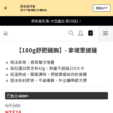
原來是洋蔥
開啟APP
首次下載領取$50購物金
原來是乳清-大豆蛋白 買10送1！
【180g舒肥雞胸】- 拿坡里披薩
🔹 南法家常，香草層次堆疊
🔹 每包蛋白質含有42g，熱量不超過235大卡
🔹 低溫熟成，簡單調味，把健康還給你的身體
🔹 退冰拆封即食，不論備餐、外出攜帶都方便
售出
6000+
NT$80
NT$74