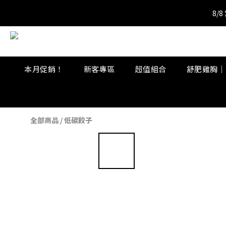
8/
8/
8/
本月促銷！
新客專區
超值組合
舒肥雞胸｜
全部商品
/
低碳餃子