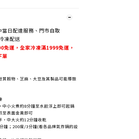
、門市自取
中當日配達服務
冷凍配送
00免運，
全家冷凍滿1999免運，
下單
麩質穀物、芝麻、大豆及其製品可能導致
凍
，中小火煮約8分鐘至水餃浮上即可起鍋
煎至表面金黃即可
半，中大火約12分鐘收乾
0分鐘；200度/3分鐘(看各品牌氣炸鍋的設