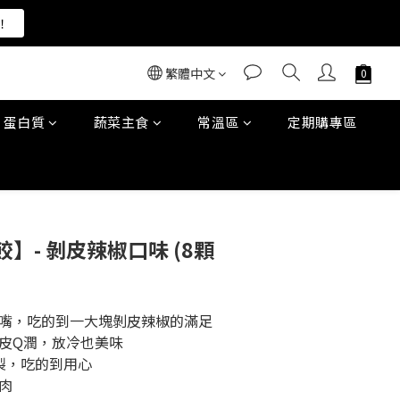
！
！
繁體中文
！
蛋白質
蔬菜主食
常溫區
定期購專區
立即購買
】- 剝皮辣椒口味 (8顆
涮嘴，吃的到一大塊剝皮辣椒的滿足
餃皮Q潤，放冷也美味
製，吃的到用心
肉