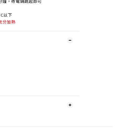
分鐘，待電鍋跳起即可
度C以下
充分加熱