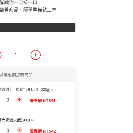
不膩讓你一口接一口
的營養商品，簡單準備就上桌
以優惠價加購商品
絞肉】- 泰式毛豆口味 (200g)⭐
優惠價 NT$91
大麥糙米飯(200g)⭐
優惠價 NT$42