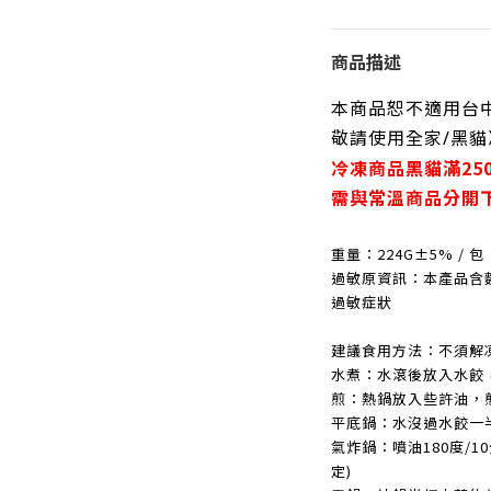
商品描述
本商品恕不適用台
敬請使用全家/黑貓
冷凍商品黑貓滿25
需與常溫商品分開
重量：
224G±5%
/
包
過敏原資訊：
本產品含
過敏症狀
建議食用方法
：
不須解
水煮：水滾後放入水餃
煎：熱鍋放入些許油，
平底鍋：水沒過水餃一
氣炸鍋：噴油180度/1
定)