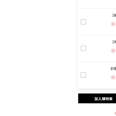
【雞
【青
舒肥
加入購物車