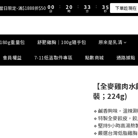
1
1
1
1
3
3
1
1
4
4
4
4
4
4
6
6
5
5
7
5
8
8
8
0
0
0
0
:
:
2
2
0
0
:
:
3
3
3
3
:
:
3
3
5
5
8 當日限定-滿$1888折$50
8 當日限定-滿$1888折$50
下單趁現在
下單趁現在
4
4
6
4
7
7
7
9
日
日
時
時
分
分
秒
秒
1
1
2
2
2
2
2
2
4
4
3
3
5
3
6
6
6
8
0
0
1
1
1
1
1
1
3
3
原來是乳清-大豆蛋白 買10送1！
2
2
4
2
5
5
5
7
0
0
0
0
0
0
2
2
1
1
3
1
4
4
4
6
1
1
0
0
:
2
0
:
3
3
:
3
5
8 當日限定-滿$1888折$50
0
0
下單趁現在
180g重量包
舒肥雞胸｜100g隨手包
原來是乳清
日
時
分
秒
1
2
2
2
4
0
1
1
1
3
會員權益
7-11低溫取件專區
點數商城
通路據點
0
0
0
2
1
0
【全麥雞肉水餃
裝；224g)
🔹鹹香夠味，溫辣
🔹特製全麥餃皮，
🔹堅持9小時高湯熬
🔹嚴選台灣低脂雞胸