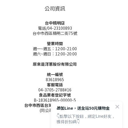
公司資訊
台中精明店
電話/04-23100893
台中市西區精明二街75號
營業時間
週一~週五：12:00-21:00
週六~週日：12:00-20:00
原來是洋蔥股份有限公司
統一編號
83618965
客服電話
04-3705-2788#16
食品業者登記字號
B-183618965-00000-5
台中市西區台灣大道二段285號9樓
🎁加Line，送全站50元購物金
(同公司聯絡地址)
👇點擊以下按鈕，綁定Line好友，
獲得折扣碼👇