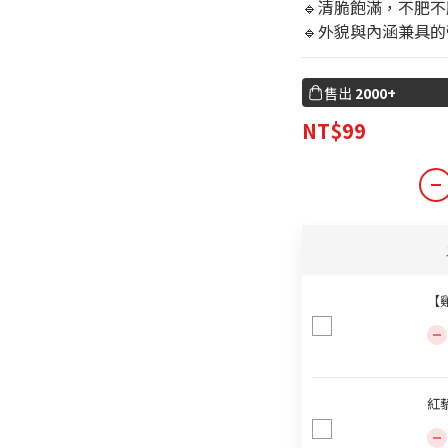
🔹清脆飽滿，不肥
🔹外貌與內涵兼具
售出
2000+
NT$99
【雞
紅藜