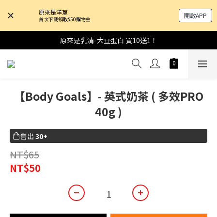
原來是洋蔥
開啟APP
首次下載領取$50購物金
原來是乳清-大豆蛋白 買10送1！
【Body Goals】- 英式奶茶 ( 多效PRO
40g )
售出
30+
NT$65
NT$50