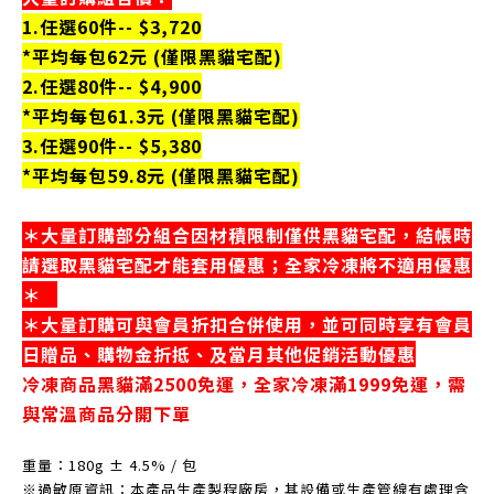
1.任選60件-- $3,720
*平均每包62元 (僅限黑貓宅配)
2.任選80件-- $4,900
*平均每包61.3元 (僅限黑貓宅配)
3.任選90件-- $5,380
*平均每包59.8元 (僅限黑貓宅配)
＊大量訂購部分組合因材積限制僅供黑貓宅配，結帳時
請選取黑貓宅配才能套用優惠；全家冷凍將不適用優惠
＊
＊大量訂購可與會員折扣合併使用，並可同時享有會員
日贈品、購物金折抵、及當月其他促銷活動優惠
冷凍商品黑貓滿2500免運，
全家冷凍滿1999免運，
需
與常溫商品分開下單
重量：180
g
±
4.5
%
/
包
※過敏原資訊：本產品生產製程廠房，其設備或生產管線有處理含