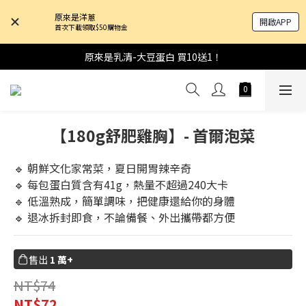
原來是洋蔥
開啟APP
首次下載領取$50購物金
原來是乳清-大豆蛋白 買10送1！
【180g舒肥雞胸】- 首爾泡菜
🔹 朝鮮文化家常菜，夏日開胃辣辛奇
🔹 每包蛋白質含有41g，熱量不超過240大卡
🔹 低溫熟成，簡單調味，把健康還給你的身體
🔹 退冰拆封即食，不論備餐、外出攜帶都方便
售出
1 萬+
NT$74
NT$72