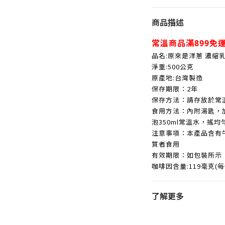
商品描述
常溫商品滿899免運
品名:原來是洋蔥 濃縮
淨重:500公克
原產地:台灣製造
保存期限：2年
保存方法：請存放於常
食用方法：內附湯匙，加
泡350ml常溫水，搖
注意事項：本產品含有
質者食用
有效期限：如包裝所示
咖啡因含量:119毫克(每
了解更多