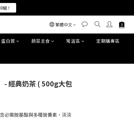
00組！
00組！
繁體中文
00組！
蛋白質
蔬菜主食
常溫區
定期購專區
立即購買
 經典奶茶 ( 500g大包
富含必需胺基酸與多種營養素，淡淡