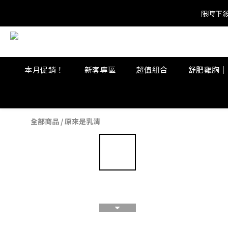
限時下殺
限時下殺
限時下殺
本月促銷！
新客專區
超值組合
舒肥雞胸｜
全部商品
/
原來是乳清