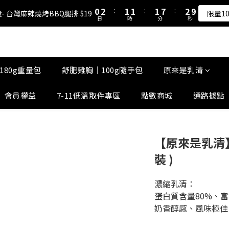
1
1
3
3
2
2
2
2
2
2
8
8
3
3
5
7
6
6
6
7
0
0
2
2
:
:
1
1
1
1
:
:
1
1
7
7
:
:
2
2
9
9
- 台灣麻辣燒烤BBQ腿排 $19
- 台灣麻辣燒烤BBQ腿排 $19
限量1
限量1
4
6
5
5
5
6
日
日
時
時
分
分
秒
秒
1
1
0
0
0
0
0
0
6
6
1
1
8
8
3
5
4
4
4
5
0
0
5
5
0
0
7
7
原來是乳清-大豆蛋白 買10送1！
2
4
3
3
3
9
4
4
4
6
6
1
3
2
2
2
8
3
3
3
5
5
0
2
:
1
1
:
1
7
:
2
9
- 台灣麻辣燒烤BBQ腿排 $19
2
2
4
4
限量1
180g重量包
舒肥雞胸｜100g隨手包
原來是乳清
日
時
分
秒
1
0
0
0
6
1
8
1
1
3
3
0
5
0
7
0
0
2
2
會員權益
7-11低溫取件專區
點數商城
通路據點
4
6
1
1
3
5
0
0
2
4
1
3
【原來是乳清】-
0
2
1
裝 )
0
濃縮乳清：
蛋白質含量80%、
奶香醇感、風味極佳