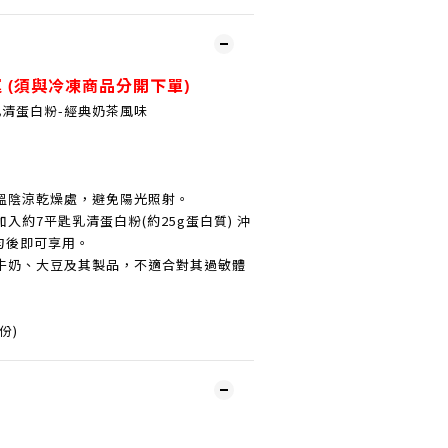
 (
須與冷凍商品分開下單)
乳清蛋白粉-經典奶茶風味
溫陰涼乾燥處，避免陽光照射。
入約7平匙乳清蛋白粉(約25g蛋白質) 沖
均勻後即可享用。
牛奶、大豆及其製品，不適合對其過敏體
份)