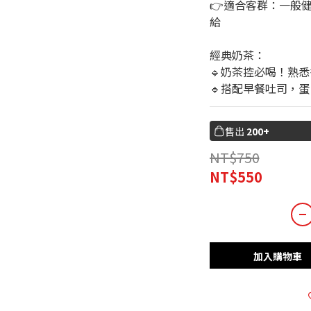
👉適合客群：一般
給
經典奶茶：
🔹奶茶控必喝！熟
🔹搭配早餐吐司，
售出
200+
NT$750
NT$550
加入購物車