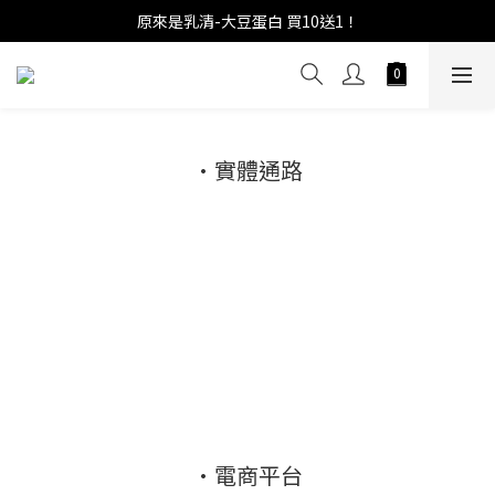
原來是乳清-大豆蛋白 買10送1！
•實體通路
•電商平台