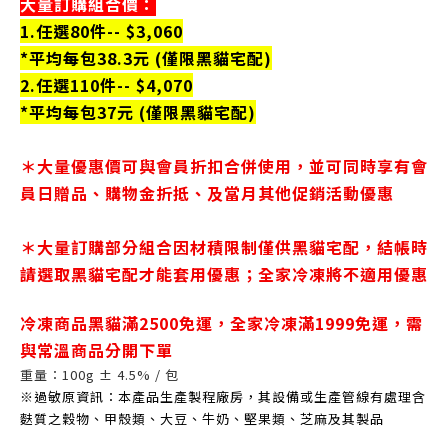
大量訂購組合價：
1.
任選80件-- $3,060
*平均每包38.3元 (僅限黑貓宅配)
2.任選110件-- $4,070
*平均每包37元 (僅限黑貓宅配)
＊大量優惠價可與會員折扣合併使用，並可同時享有會
員日贈品、購物金折抵、及當月其他促銷活動優惠
＊大量訂購部分組合因材積限制僅供黑貓宅配，結帳時
請選取黑貓宅配才能套用優惠；全家冷凍將不適用優惠
冷凍商品黑貓滿2500免運，
全家冷凍滿1999免運，
需
與常溫商品分開下單
重量：100
g
±
4.5
%
/
包
※過敏原資訊：
本產品生產製程廠房，其設備或生產管線有處理含
麩質之穀物、甲殼類、大豆、牛奶、堅果類、芝麻及其製品