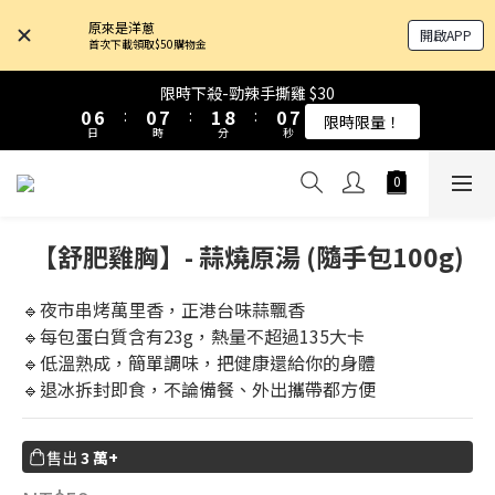
4
4
4
4
5
5
4
4
原來是洋蔥
開啟APP
3
3
9
9
3
3
4
4
3
3
首次下載領取$50購物金
9
9
9
9
9
2
2
8
8
2
2
9
9
3
3
2
2
8
8
9
8
8
8
1
1
7
7
1
1
8
8
2
2
9
9
1
1
限時下殺-勁辣手撕雞 $30
限時下殺-勁辣手撕雞 $30
7
7
8
7
7
7
0
0
6
6
:
:
0
0
7
7
:
:
1
1
8
8
:
:
0
0
限時限量！
限時限量！
6
6
7
6
6
6
日
日
時
時
分
分
秒
秒
5
5
6
6
0
0
7
7
5
5
6
5
5
5
4
4
5
5
6
6
4
4
5
4
4
4
3
3
4
4
5
5
原來是乳清-大豆蛋白 買10送1！
3
9
3
4
3
3
3
2
2
3
3
4
4
9
2
8
2
9
3
2
2
2
1
1
2
2
3
3
8
【舒肥雞胸】- 蒜燒原湯 (隨手包100g)
1
7
1
8
2
9
1
限時下殺-勁辣手撕雞 $30
1
1
0
0
1
1
2
2
7
0
6
:
0
7
:
1
8
:
0
0
0
限時限量！
0
0
1
1
6
日
時
分
秒
5
6
0
7
🔹夜市串烤萬里香，正港台味蒜飄香
0
0
5
4
5
6
🔹每包蛋白質含有23g，熱量不超過135大卡
4
3
4
5
🔹低溫熟成，簡單調味，把健康還給你的身體
3
2
3
4
🔹退冰拆封即食，不論備餐、外出攜帶都方便
2
1
2
3
1
0
1
2
0
0
1
售出
3 萬+
0