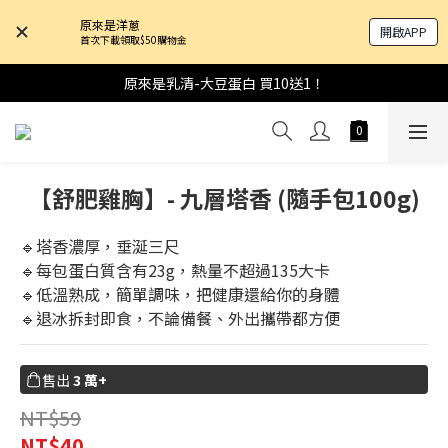
原來是洋蔥
開啟APP
首次下載領取$50購物金
原來是乳清-大豆蛋白 買10送1！
【舒肥雞胸】- 九層塔香 (隨手包100g)
🔹塔香濃厚，垂涎三尺
🔹每包蛋白質含有23g，熱量不超過135大卡
🔹低溫熟成，簡單調味，把健康還給你的身體
🔹退冰拆封即食，不論備餐、外出攜帶都方便
售出
3 萬+
NT$59
NT$40