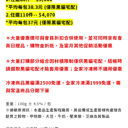
*平均每包38.3元 (僅限黑貓宅配)
2.任選110件-- $4,070
*平均每包37元 (僅限黑貓宅配)
＊大量優惠價可與會員折扣合併使用，並可同時享有會
員日贈品、購物金折抵、及當月其他促銷活動優惠
＊大量訂購部分組合因材積限制僅供黑貓宅配，結帳時
請選取黑貓宅配才能套用優惠；全家冷凍將不適用優惠
冷凍商品黑貓滿2500免運，
全家冷凍滿1999免運，
需
與常溫商品分開下單
重量：100
g
±
4.5
%
/
包
※過敏原資訊：本產品生產製程廠房，其設備或生產管線有處理含
麩質之穀物、甲殼類、大豆、牛奶、堅果類、芝麻及其製品