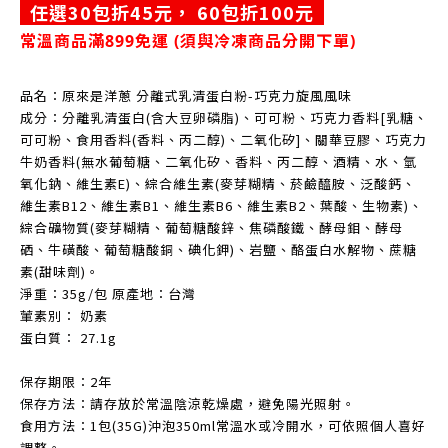
任選30包折45元，
6
0包折100元
常溫商品滿899免運 (
須與冷凍商品分開下單)
品名：原來是洋蔥 分離式乳清蛋白粉-巧克力旋風風味
成分：分離乳清蛋白(含大豆卵磷脂)、可可粉、巧克力香料[乳糖、
可可粉、食用香料(香料、丙二醇)、二氧化矽]、關華豆膠、巧克力
牛奶香料(無水葡萄糖、二氧化矽、香料、丙二醇、酒精、水、氫
氧化鈉、維生素E)、綜合維生素(麥芽糊精、菸鹼醯胺、泛酸鈣、
維生素B12、維生素B1、維生素B6、維生素B2、葉酸、生物素)、
綜合礦物質(麥芽糊精、葡萄糖酸鋅、焦磷酸鐵、酵母鉬、酵母
硒、牛磺酸、葡萄糖酸銅、碘化鉀)、岩鹽、酪蛋白水解物、蔗糖
素(甜味劑)。
淨重：35g/包 原產地：台灣
葷素別： 奶素
蛋白質： 27.1g
保存期限：2年
保存方法：請存放於常溫陰涼乾燥處，避免陽光照射。
食用方法：1包(35G)沖泡350ml常溫水或冷開水，可依照個人喜好
調整。