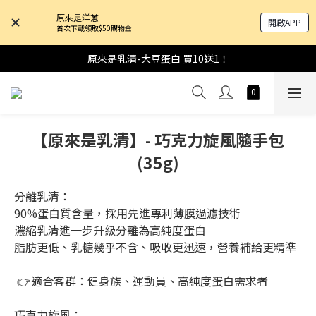
原來是洋蔥
開啟APP
首次下載領取$50購物金
原來是乳清-大豆蛋白 買10送1！
【原來是乳清】- 巧克力旋風隨手包
(35g)
分離乳清：
90%蛋白質含量，採用先進專利薄膜過濾技術
濃縮乳清進一步升級分離為高純度蛋白
脂肪更低、乳糖幾乎不含、吸收更迅速，營養補給更精準
 👉適合客群：健身族、運動員、高純度蛋白需求者
巧克力旋風：