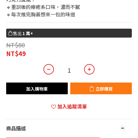
🔹重訓後的療癒系口味，濃而不膩
🔹每次推完胸最想來一包的味道
售出
1 萬+
NT$80
NT$49
加入購物車
立即購買
加入追蹤清單
商品描述