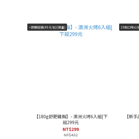
⚡即期促銷(49.8/包)(限量)
19款口味x1
【180g舒肥雞胸】- 澳洲火烤6入組|下
【新手品
殺299元
NT$299
NT$432