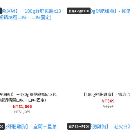
定
任選45包折100
免運組】－180g舒肥雞胸x13包
【180g舒肥雞胸】- 搖滾
(暢銷精選口味，口味固定)
NT$69
NT$1,066
NT$74
NT$1,265
00
任選45包折100