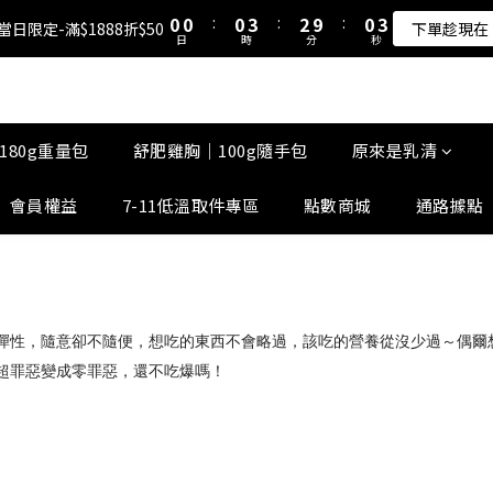
1
1
1
1
1
1
4
4
3
3
1
1
3
3
5
5
5
8
7
5
7
0
0
0
0
:
:
0
0
3
3
:
:
2
2
9
9
:
:
0
0
2
2
8 當日限定-滿$1888折$50
8 當日限定-滿$1888折$50
下單趁現在
下單趁現在
4
4
4
7
6
4
6
日
日
時
時
分
分
秒
秒
2
2
1
1
8
8
1
1
3
3
3
6
5
3
5
1
1
0
0
7
7
0
0
原來是乳清-大豆蛋白 買10送1！
2
2
2
5
4
2
4
0
0
6
6
1
1
1
4
3
1
3
5
5
0
0
:
0
3
:
2
9
:
0
2
8 當日限定-滿$1888折$50
4
4
下單趁現在
180g重量包
舒肥雞胸｜100g隨手包
原來是乳清
日
時
分
秒
2
1
8
1
3
3
1
0
7
0
2
2
會員權益
7-11低溫取件專區
點數商城
通路據點
0
6
1
1
5
0
0
4
3
2
1
彈性，隨意卻不隨便，想吃的東西不會略過，該吃的營養從沒少過～偶爾
0
超罪惡變成零罪惡，還不吃爆嗎！