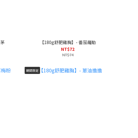
香茅
【180g舒肥雞胸】- 番茄羅勒
NT$72
NT$74
期間限定