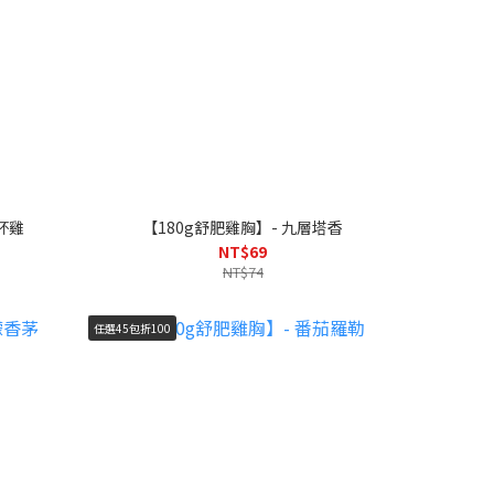
杯雞
【180g舒肥雞胸】- 九層塔香
NT$69
NT$74
任選45包折100