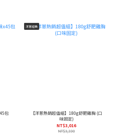
洋蔥經典
45包
【洋蔥熱銷超值組】180g舒肥雞胸 (口
味固定)
NT$3,016
NT$3,330