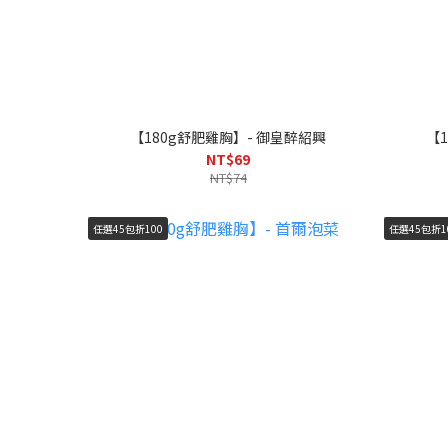
【180g舒肥雞胸】- 御皇醉紹興
【
NT$69
NT$74
任選45包折100
任選45包折1