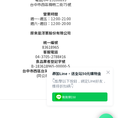
台中市西區精明二街75號
營業時間
週一~週五：12:00-21:00
週六~週日：12:00-20:00
原來是洋蔥股份有限公司
統一編號
83618965
客服電話
04-3705-2788#16
食品業者登記字號
B-183618965-00000-5
台中市西區台灣大道二段285號9樓
🎁加Line，送全站50元購物金
(同公司聯絡地址)
👇點擊以下按鈕，綁定Line好友，
獲得折扣碼👇
點我領$50