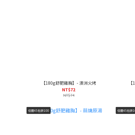
【180g舒肥雞胸】- 澳洲火烤
【
NT$72
NT$74
任選45包折100
任選45包折1