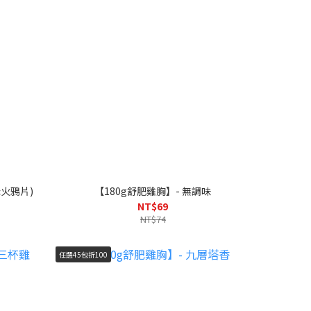
老火鴉片)
【180g舒肥雞胸】- 無調味
NT$69
NT$74
任選45包折100