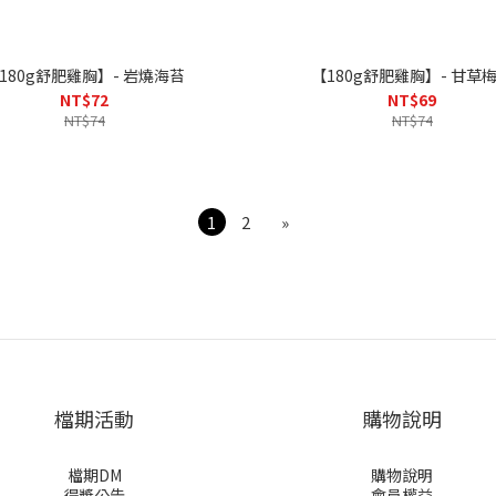
【180g舒肥雞胸】- 岩燒海苔
【180g舒肥雞胸】-
NT$72
NT$69
NT$74
NT$74
1
2
»
檔期活動
購物說明
檔期DM
購物說明
得獎公告
會員權益