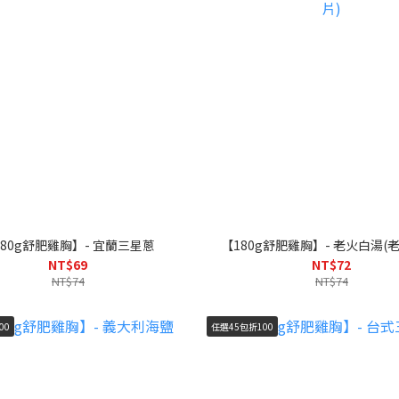
180g舒肥雞胸】- 宜蘭三星蔥
【180g舒肥雞胸】- 老火白湯(
NT$69
NT$72
NT$74
NT$74
00
任選45包折100