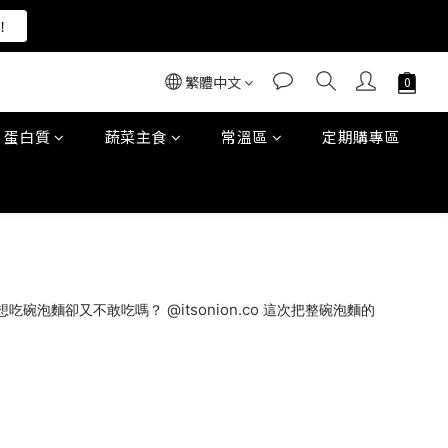
！
！
繁體中文
！
蛋白質
蔬菜主食
常溫區
定期購專區
@itsonion.co
想吃碗泡麵卻又不敢吃嗎？
這次把整碗泡麵的