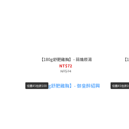
【180g舒肥雞胸】- 蒜燒原湯
【
NT$72
NT$74
任選45包折100
任選45包折1