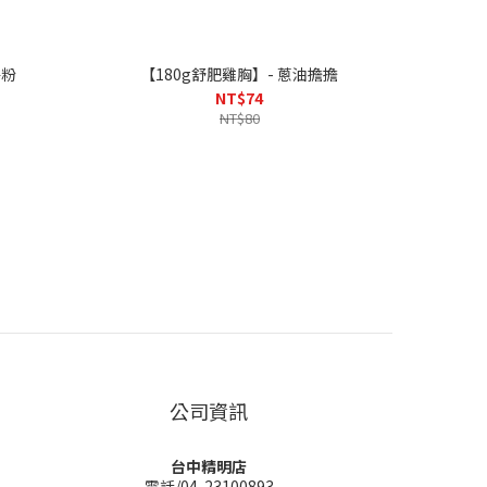
 甘草梅粉
【180g舒肥雞胸】- 蔥油擔擔
NT$74
NT$80
公司資訊
台中精明店
電話/04-23100893