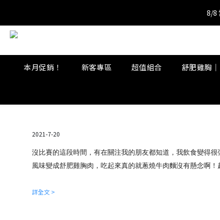
8/
8/
8/
本月促銷！
新客專區
超值組合
舒肥雞胸｜
2021-7-20
沒比賽的這段時間，有在關注我的朋友都知道，我飲食變得很
風味變成舒肥雞胸肉，吃起來真的就蔥燒牛肉麵沒有懸念啊！
詳全文 >