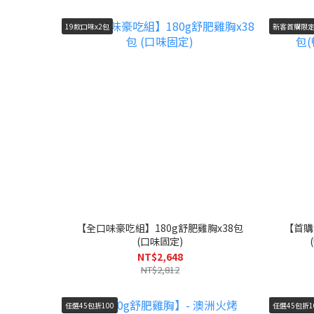
19款口味x2包
新客首購限
【全口味豪吃組】180g舒肥雞胸x38包
【首購
(口味固定)
NT$2,648
NT$2,812
任選45包折100
任選45包折1