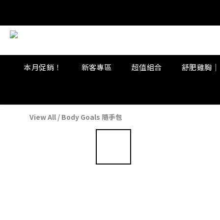
8/
8/
本月促銷！
新客專區
超值組合
舒肥雞胸｜
View All
/
Body Goals 隨手包