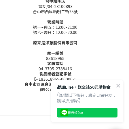
台中精明店
電話/04-23100893
台中市西區精明二街75號
營業時間
週一~週五：12:00-21:00
週六~週日：12:00-20:00
原來是洋蔥股份有限公司
統一編號
83618965
客服電話
04-3705-2788#16
食品業者登記字號
B-183618965-00000-5
台中市西區台灣大道二段285號9樓
🎁加Line，送全站50元購物金
(同公司聯絡地址)
👇點擊以下按鈕，綁定Line好友，
獲得折扣碼👇
點我領$50