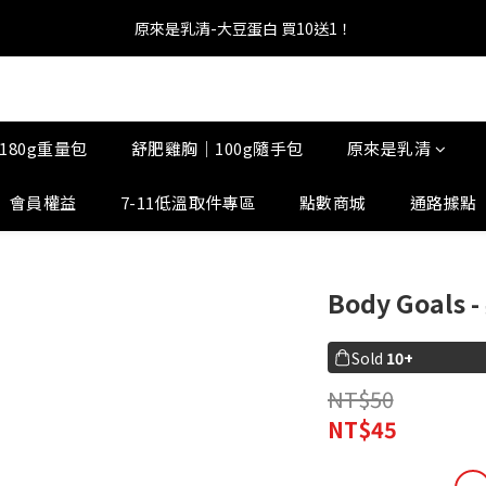
1
1
3
3
1
2
5
7
3
3
5
5
3
4
7
9
0
0
2
4
0
0
:
2
2
:
0
1
:
4
6
8 當日限定-滿$1888折$50
原來是乳清-大豆蛋白 買10送1！
下單趁現在
2
2
4
4
2
3
6
8
1
3
Days
Hours
Minutes
Seconds
1
1
0
3
5
1
1
3
3
1
2
5
7
0
2
0
0
2
4
0
0
:
2
2
:
0
1
:
4
6
8 當日限定-滿$1888折$50
1
下單趁現在
1
3
Days
Hours
Minutes
Seconds
1
1
0
3
5
0
0
2
0
0
2
4
1
180g重量包
舒肥雞胸｜100g隨手包
原來是乳清
1
3
0
0
2
1
會員權益
7-11低溫取件專區
點數商城
通路據點
0
Body Goals
Sold
10+
NT$50
NT$45