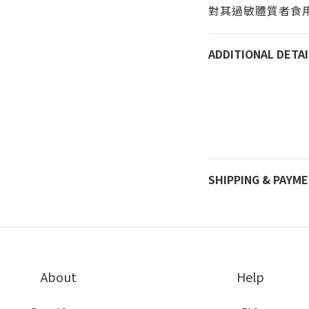
對其過敏體質者食
ADDITIONAL DETAI
SHIPPING & PAYM
About
Help