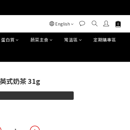
！
！
English
蛋白質
蔬菜主食
常溫區
定期購專區
BUY NOW
 - 英式奶茶 31g