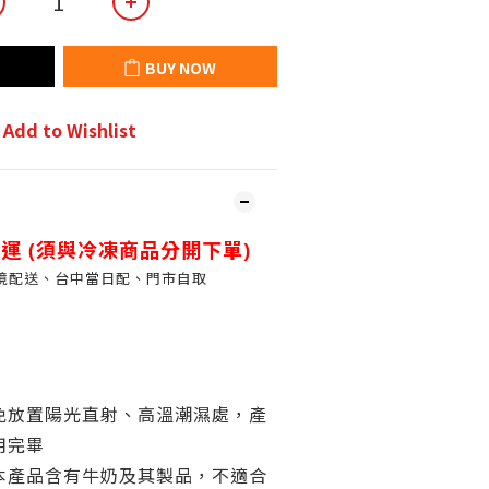
BUY NOW
Add to Wishlist
運 (
須與冷凍商品分開下單)
境配送、台中當日配、門市自取
免放置陽光直射、高溫潮濕處，產
用完畢
本產品含有牛奶及其製品，不適合