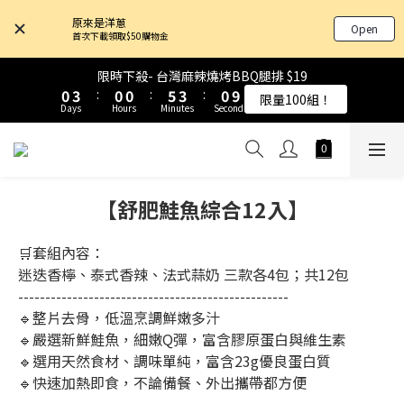
4
4
7
7
4
4
4
4
9
9
7
7
4
4
原來是洋蔥
Open
3
3
6
6
3
3
3
3
8
8
6
6
3
3
首次下載領取$50購物金
9
9
9
9
2
2
5
5
2
2
2
2
7
7
5
5
2
2
8
8
8
8
1
1
4
4
1
1
1
1
6
6
4
4
1
1
限時下殺- 台灣麻辣燒烤BBQ腿排 $19
限時下殺- 台灣麻辣燒烤BBQ腿排 $19
7
7
7
7
0
0
3
3
:
:
0
0
0
0
:
:
5
5
3
3
:
:
0
0
9
9
限量100組！
限量100組！
6
9
6
6
9
6
Days
Days
Hours
Hours
Minutes
Minutes
Seconds
Seconds
2
2
4
4
2
2
8
8
5
8
5
5
8
5
1
1
3
3
1
1
7
7
4
7
4
4
9
7
4
0
0
2
2
0
0
6
6
原來是乳清-大豆蛋白 買10送1！
3
6
3
3
8
6
3
1
1
5
5
2
5
2
2
7
5
2
0
0
4
4
【舒肥鮭魚綜合12入】
1
4
1
1
6
4
1
限時下殺- 台灣麻辣燒烤BBQ腿排 $19
3
3
0
3
:
0
0
:
5
3
:
0
9
限量100組！
2
2
Days
Hours
Minutes
Seconds
2
4
2
8
🛒套組內容：
1
1
1
3
1
7
迷迭香檸、泰式香辣、法式蒜奶 三款各4包；共12包
0
0
0
2
0
6
-------------------------------------------------- 
1
5
🔹整片去骨，低溫烹調鮮嫩多汁
0
4
🔹嚴選新鮮鮭魚，細嫩Q彈，富含膠原蛋白與維生素
3
🔹選用天然食材、調味單純，富含23g優良蛋白質
2
🔹快速加熱即食，不論備餐、外出攜帶都方便
1