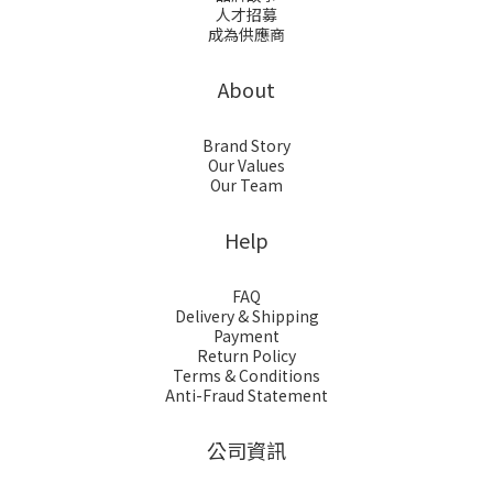
人才招募
成為供應商
About
Brand Story
Our Values
Our Team
Help
FAQ
Delivery & Shipping
Payment
Return Policy
Terms & Conditions
Anti-Fraud Statement
公司資訊