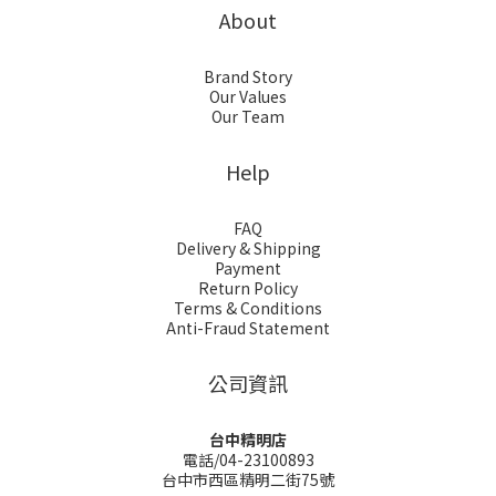
About
Brand Story
Our Values
Our Team
Help
FAQ
Delivery & Shipping
Payment
Return Policy
Terms & Conditions
Anti-Fraud Statement
公司資訊
台中精明店
電話/04-23100893
台中市西區精明二街75號