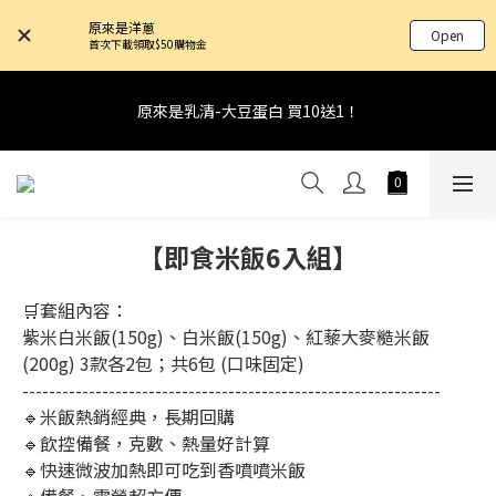
8
9
8
8
1
3
2
5
1
7
1
5
限時下殺- 台灣麻辣燒烤BBQ腿排 $19
4
6
5
8
4
4
8
7
9
8
7
7
原來是洋蔥
0
2
:
1
4
:
0
6
:
0
4
Open
3
5
4
7
3
9
3
7
限量100組！
首次下載領取$50購物金
6
8
7
6
6
Days
Hours
Minutes
Seconds
1
0
3
5
3
2
4
3
6
2
8
2
6
5
7
6
9
5
5
9
0
2
4
2
1
3
2
5
1
7
1
5
限時下殺- 台灣麻辣燒烤BBQ腿排 $19
4
6
5
8
4
4
8
1
3
1
原來是乳清-大豆蛋白 買10送1！
0
2
:
1
4
:
0
6
:
0
4
限量100組！
3
5
4
7
3
9
3
7
0
2
0
Days
Hours
Minutes
Seconds
1
0
3
5
3
2
4
3
6
2
8
2
6
1
0
2
4
2
1
3
2
5
1
7
1
5
限時下殺- 台灣麻辣燒烤BBQ腿排 $19
0
1
3
1
0
2
:
1
4
:
0
6
:
0
4
限量100組！
0
2
0
Days
Hours
Minutes
Seconds
1
0
3
5
3
1
0
2
4
2
【即食米飯6入組】
0
1
3
1
0
2
0
🛒套組內容：
1
紫米白米飯(150g)、白米飯(150g)、紅藜大麥糙米飯
0
(200g) 3款各2包；共6包 (口味固定)
---------------------------------------------------------------
🔹米飯熱銷經典，長期回購
🔹飲控備餐，克數、熱量好計算
🔹快速微波加熱即可吃到香噴噴米飯