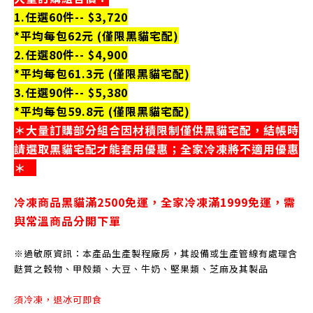
1.任選60件-- $3,720
*平均每包62元 (僅限黑貓宅配)
2.任選80件-- $4,900
*平均每包61.3元 (僅限黑貓宅配)
3.任選90件-- $5,380
*平均每包59.8元 (僅限黑貓宅配)
＊大量訂購部分組合因材積限制僅供黑貓宅配，結帳時
請選取黑貓宅配才能套用優惠；全家冷凍將不適用優惠
＊
冷凍商品黑貓滿2500免運，
全家冷凍滿1999免運，
需
與常溫商品分開下單
※過敏原資訊：本產品生產製程廠房，其設備或生產管線有處理含
麩質之穀物、甲殼類、大豆、牛奶、堅果類、芝麻及其製品
須冷凍，退冰可即食