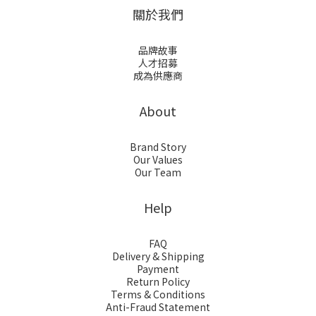
關於我們
品牌故事
人才招募
成為供應商
About
Brand Story
Our Values
Our Team
Help
FAQ
Delivery & Shipping
Payment
Return Policy
Terms & Conditions
Anti-Fraud Statement