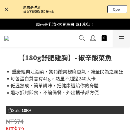
原來是洋蔥
Open
首次下載領取$50購物金
原來是乳清-大豆蛋白 買10送1！
【180g舒肥雞胸】- 椒辛酸菜魚
🔹 重慶經典江湖菜，獨特酸爽椒麻香氣，讓全民為之瘋狂
🔹每包蛋白質含有41g，熱量不超過240大卡
🔹低溫熟成，簡單調味，把健康還給你的身體
🔹退冰拆封即食，不論備餐、外出攜帶都方便
Sold
10K+
NT$74
NT$72