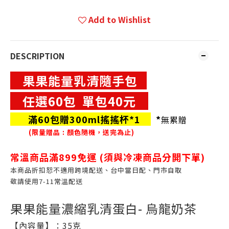
Add to Wishlist
DESCRIPTION
果果能量乳清隨手包
任選60包 單包40元
滿60包贈300ml搖搖杯*1
*
無累贈
(限量贈品 : 顏色隨機，送完為止)
常溫商品滿899免運 (
須與冷凍商品分開下單)
本商品折扣恕不適用跨境配送、台中當日配、門市自取
敬請使用7-11常溫配送
果果能量濃縮乳清蛋白-
烏龍奶茶
【內容量】：35克