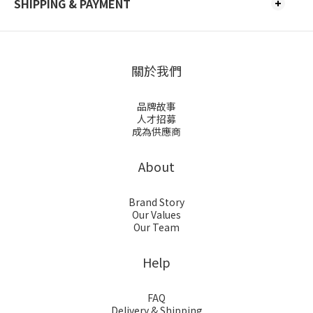
SHIPPING & PAYMENT
關於我們
品牌故事
人才招募
成為供應商
About
Brand Story
Our Values
Our Team
Help
FAQ
Delivery & Shipping