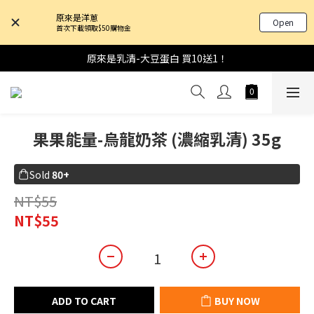
原來是洋蔥
Open
首次下載領取$50購物金
原來是乳清-大豆蛋白 買10送1！
果果能量-烏龍奶茶 (濃縮乳清) 35g
Sold
80+
NT$55
NT$55
ADD TO CART
BUY NOW