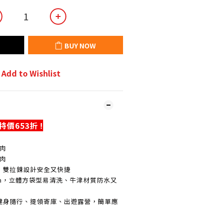
BUY NOW
Add to Wishlist
 特價653折
!
胸肉
胸肉
，雙拉鍊設計安全又快捷
4cm，立體方袋型易清洗、牛津材質防水又
健身隨行、提領寄庫、出遊露營，簡單應