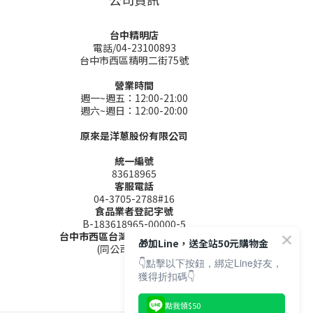
台中精明店
電話/04-23100893
台中市西區精明二街75號
營業時間
週一~週五：12:00-21:00
週六~週日：12:00-20:00
原來是洋蔥股份有限公司
統一編號
83618965
客服電話
04-3705-2788#16
食品業者登記字號
B-183618965-00000-5
台中市西區台灣大道二段285號9樓
🎁加Line，送全站50元購物金
(同公司聯絡地址)
👇點擊以下按鈕，綁定Line好友，
獲得折扣碼👇
點我領$50