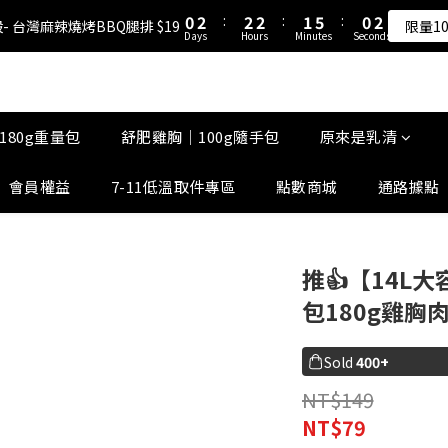
1
1
3
3
3
3
3
3
2
2
6
6
1
1
2
2
5
7
7
7
6
5
6
0
0
2
2
:
:
2
2
2
2
:
:
1
1
5
5
:
:
0
0
1
1
- 台灣麻辣燒烤BBQ腿排 $19
- 台灣麻辣燒烤BBQ腿排 $19
限量1
限量1
4
6
6
6
5
9
4
Days
Days
Hours
Hours
Minutes
Minutes
Seconds
Seconds
5
1
1
1
1
1
1
0
0
4
4
0
0
3
5
5
5
4
8
3
4
0
0
0
0
0
0
3
3
原來是乳清-大豆蛋白 買10送1！
2
4
4
4
3
7
2
3
2
2
1
3
3
3
2
6
1
2
1
1
0
2
:
2
2
:
1
5
:
0
1
- 台灣麻辣燒烤BBQ腿排 $19
0
0
限量1
180g重量包
舒肥雞胸｜100g隨手包
原來是乳清
Days
Hours
Minutes
Seconds
1
1
1
0
4
0
0
0
0
3
會員權益
7-11低溫取件專區
點數商城
通路據點
2
1
0
推👍【14L
包180g雞胸
Sold
400+
NT$149
NT$79