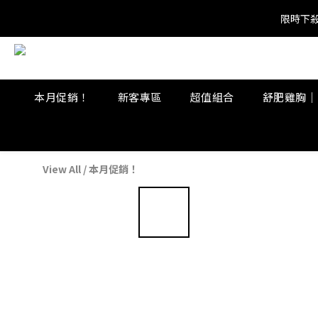
限時下殺
限時下殺
限時下殺
本月促銷！
新客專區
超值組合
舒肥雞胸｜
View All
/
本月促銷！