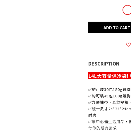
ADD TO CART
DESCRIPTION
14L大容量保冷袋!
✅約可裝30包180g雞
✅約可裝45包100g雞
✅方便攜帶，易於提攜
✅統一尺寸24*24*2
耐磨
✅家中必備生活用品，
付你的所有需求