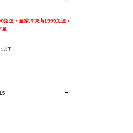
00免運，
全家冷凍滿1999免運，
下單
度C以下
LS