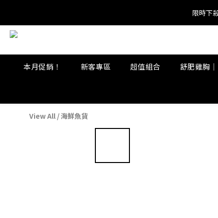
限時下殺
限時下殺
限時下殺
本月促銷！
新客專區
超值組合
舒肥雞胸｜
View All
/
海鮮魚貨