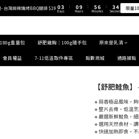
1
1
4
4
1
1
6
6
7
7
4
4
5
5
5
8
5
8
9
0
0
3
3
:
:
0
0
9
9
:
:
5
5
6
6
:
:
3
3
4
4
- 台灣麻辣燒烤BBQ腿排 $19
- 台灣麻辣燒烤BBQ腿排 $19
限量1
限量1
4
7
4
9
7
8
Days
Days
Hours
Hours
Minutes
Minutes
Seconds
Seconds
2
2
8
8
4
4
5
5
2
2
3
3
3
6
3
8
9
6
7
1
1
7
7
3
3
4
4
1
1
2
2
原來是乳清-大豆蛋白 買10送1！
2
5
2
7
8
5
6
0
0
6
6
2
2
3
3
0
0
1
1
1
4
1
6
7
4
5
5
5
1
1
2
2
0
0
0
3
:
0
9
:
5
6
:
3
4
- 台灣麻辣燒烤BBQ腿排 $19
4
4
0
0
1
1
限量1
180g重量包
舒肥雞胸｜100g隨手包
原來是乳清
Days
Hours
Minutes
Seconds
2
8
4
5
2
3
3
3
0
0
1
7
3
4
1
2
2
2
會員權益
7-11低溫取件專區
點數商城
通路據點
0
6
2
3
0
1
1
1
5
1
2
0
0
0
4
0
1
3
0
【舒肥鮭魚】 -
2
1
0
🔹蒜香極品風味，
🔹整片去骨，低溫
🔹嚴選新鮮鮭魚，
🔹選用天然食材、調
🔹快速加熱即食，