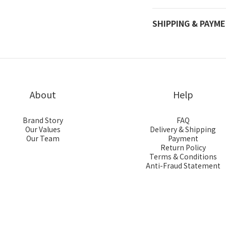
SHIPPING & PAYM
About
Help
Brand Story
FAQ
Our Values
Delivery & Shipping
Our Team
Payment
Return Policy
Terms & Conditions
Anti-Fraud Statement