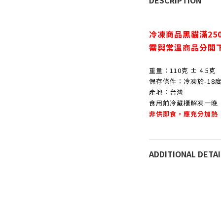
DESCRIPTION
冷凍商品黑貓滿25
需與常溫商品分開
重量：110克 ± 4.5克
保存條件：冷凍於-18
產地：台灣
食用前冷藏櫃解凍一晚
非供即食，應充分加熱
ADDITIONAL DETAI