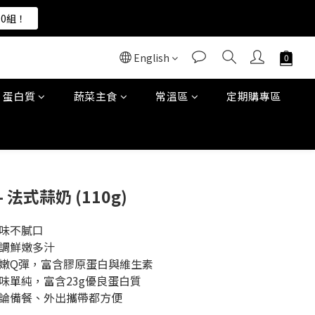
00組！
00組！
English
00組！
蛋白質
蔬菜主食
常溫區
定期購專區
BUY NOW
 法式蒜奶 (110g)
夠味不膩口
烹調鮮嫩多汁
細嫩Q彈，富含膠原蛋白與維生素
味單純，富含23g優良蛋白質
不論備餐、外出攜帶都方便