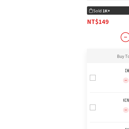
Sold
1K+
NT$149
Buy T
【雞
紅藜