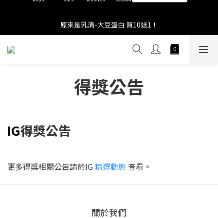
5
7
6
6
9
6
1
3
2
2
6
5
2
0
3
7
2
限時下殺- 台灣麻辣燒烤BBQ腿排 $19
4
6
5
5
9
8
5
0
2
:
1
1
:
5
9
:
4
1
2
6
1
原來是乳清-大豆蛋白 買10送1！
限量100組！
3
5
4
4
8
7
4
Days
Hours
Minutes
Seconds
1
0
0
4
8
3
0
1
5
0
2
4
3
3
7
6
3
0
3
7
2
0
4
1
3
2
2
6
5
2
限時下殺- 台灣麻辣燒烤BBQ腿排 $19
2
6
1
3
0
2
:
1
1
:
5
9
:
4
1
限量100組！
1
5
0
2
Days
Hours
Minutes
Seconds
1
0
0
4
8
3
0
0
4
1
得獎公告
0
3
7
2
3
0
2
6
1
2
1
5
0
1
0
4
0
3
IG
得獎公告
2
1
0
更多得獎相關公告請於IG
精選動態
查看。
關於我們