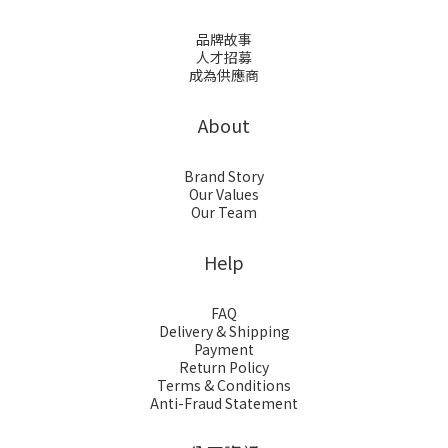
品牌故事
人才招募
成為供應商
About
Brand Story
Our Values
Our Team
Help
FAQ
Delivery & Shipping
Payment
Return Policy
Terms & Conditions
Anti-Fraud Statement