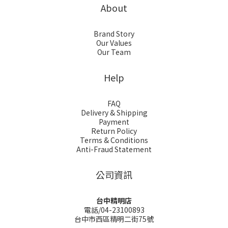
About
Brand Story
Our Values
Our Team
Help
FAQ
Delivery & Shipping
Payment
Return Policy
Terms & Conditions
Anti-Fraud Statement
公司資訊
台中精明店
電話/04-23100893
台中市西區精明二街75號