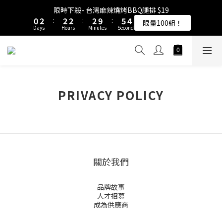
5
5
8
1
1
3
3
3
3
3
3
3
3
6
6
限時下殺- 台灣麻辣燒烤BBQ腿排 $19
限時下殺- 台灣麻辣燒烤BBQ腿排 $19
4
4
7
9
9
9
9
0
0
2
2
:
:
2
2
2
2
:
:
2
2
9
9
:
:
5
5
限量100組！
限量100組！
3
3
6
8
8
8
8
Days
Days
Hours
Hours
Minutes
Minutes
Seconds
Seconds
1
1
1
1
1
1
1
1
8
8
4
4
9
2
2
5
7
7
7
7
0
0
0
0
0
0
0
0
7
7
3
3
8
1
1
4
6
6
6
6
9
6
6
2
2
7
原來是乳清-大豆蛋白 買10送1！
0
0
3
5
5
5
5
8
5
5
1
1
6
2
4
4
4
4
7
4
4
0
0
5
1
3
3
3
3
6
限時下殺- 台灣麻辣燒烤BBQ腿排 $19
3
3
4
0
2
:
PRIVACY POLICY
2
2
:
2
9
:
5
限量100組！
2
2
3
Days
Hours
Minutes
Seconds
1
1
1
1
8
4
1
1
2
0
0
0
0
7
3
0
0
1
6
2
0
5
1
4
0
3
關於我們
2
1
品牌故事
0
人才招募
成為供應商