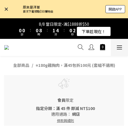
4
4
4
4
4
4
5
5
8
8
4
4
6
6
原來是洋蔥
開啟APP
3
3
3
3
3
3
4
4
7
7
3
3
5
5
首次下載領取$50購物金
9
9
9
9
2
2
2
2
2
2
3
3
6
6
2
2
4
4
8
8
8
9
8
1
1
1
1
1
1
9
9
2
2
5
5
1
1
3
3
8/8 當日限定-滿$1888折$50
8/8 當日限定-滿$1888折$50
7
7
7
8
7
9
0
0
0
0
:
:
0
0
8
8
:
:
1
1
4
4
:
:
0
0
2
2
下單趁現在！
下單趁現在！
6
6
6
7
6
8
日
日
時
時
分
分
秒
秒
7
7
0
0
3
3
1
1
5
5
5
6
9
5
7
6
6
2
2
0
0
4
4
4
5
8
4
6
5
5
1
1
原來是乳清-大豆蛋白 買10送1！
3
3
3
4
7
3
5
4
4
0
0
2
2
2
3
6
2
4
3
3
1
1
1
9
2
5
1
3
全部商品
⭐180g雞胸肉，滿45包折100元 (套組不適用)
8/8 當日限定-滿$1888折$50
2
2
0
0
:
0
8
:
1
4
:
0
2
下單趁現在！
1
1
日
時
分
秒
7
0
3
1
0
0
6
2
0
5
1
4
0
會員
限定
3
指定分類：滿 45 件 即減 NT$100
2
適用通路：
網店
1
條款與細則
0