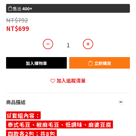
售出
400+
NT$792
NT$699
加入購物車
立即購買
加入追蹤清單
商品描述
🛒套組內容：
泰式毛豆、椒麻毛豆、低調味、麻婆豆腐
四款各2包；共8包