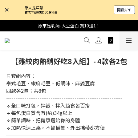
原來是洋蔥
開啟APP
首次下載領取$50購物金
原來是乳清-大豆蛋白 買10送1！
【雞絞肉熱銷好吃8入組】- 4款各2包
🛒套組內容：
泰式毛豆、椒麻毛豆、低調味、麻婆豆腐
四款各2包；共8包
---------------------------------------------------------------
🔹全口味打包，拌飯、拌入蔬食皆百搭
🔹每包蛋白質含有(約)34g以上
🔹簡單調味，把健康還給你的身體
🔹加熱快速上桌，不論備餐、外出攜帶都方便