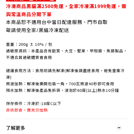
冷凍商品黑貓滿2500免運，
全家冷凍滿1999免運，
需
與常溫商品分開下單
本商品恕不適用台中當日配達服務、門市自取
敬請使用全家/黑貓冷凍配送
重量：
200g
±
10
%
/
包
過敏原資訊：
本產品含有麩質、大豆、堅果、甲殼類、魚類製品，
不適合其過敏體質者食用
建議食用方法
：
食用前請先解凍(解凍後請盡速食用，避免重複冷
凍)
微波加熱
：
解凍後撕開包裝一角，700瓦微波40秒即可食用
隔水加熱
：
解凍後產品免拆袋，浸泡於60度(以上)熱水10分鐘
保存條件：冷凍於-18度C以下
非供即食，應充分加熱
了解更多