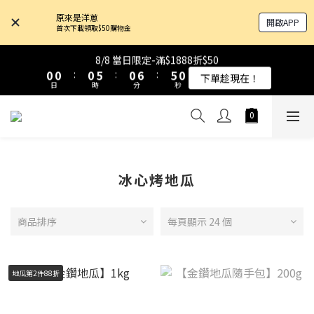
4
4
4
4
4
4
9
9
4
4
9
9
4
4
原來是洋蔥
開啟APP
3
3
3
3
3
3
8
8
3
3
9
9
8
8
3
3
首次下載領取$50購物金
9
9
9
9
9
2
2
2
2
2
2
7
7
2
2
8
8
7
7
2
2
8
8
8
8
8
1
1
1
1
1
1
6
6
1
1
7
7
6
6
1
1
8/8 當日限定-滿$1888折$50
8/8 當日限定-滿$1888折$50
7
7
7
7
7
0
0
0
0
:
:
0
0
5
5
:
:
0
0
6
6
:
:
5
5
0
0
下單趁現在！
下單趁現在！
6
6
6
6
6
日
日
時
時
分
分
秒
秒
4
4
5
5
4
4
5
5
5
5
5
3
3
4
4
3
3
4
4
4
9
4
9
4
2
2
3
3
2
2
原來是乳清-大豆蛋白 買10送1！
3
3
3
8
3
9
8
3
1
1
2
2
1
1
2
2
2
7
2
8
7
2
0
0
1
1
0
0
1
1
1
6
1
7
6
1
8/8 當日限定-滿$1888折$50
0
0
0
0
:
0
5
:
0
6
:
5
0
冰心烤地瓜
下單趁現在！
日
時
分
秒
4
5
4
3
4
3
2
3
2
商品排序
每頁顯示 24 個
1
2
1
0
1
0
0
地瓜第2件88折