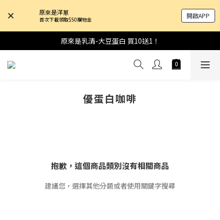
原來是洋蔥
開啟APP
首次下載領取$50購物金
原來是乳清-大豆蛋白 買10送1！
優蛋白咖啡
抱歉，這個商品類別沒有相關商品
建議您，選擇其他分類或者使用關鍵字搜尋